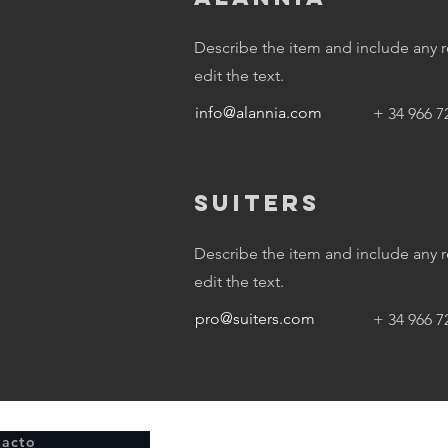
Describe the item and include any re
edit the text.
info@alannia.com
+ 34 966 7
SUITERS
Describe the item and include any re
edit the text.
pro@suiters.com
+ 34 966 7
tacto