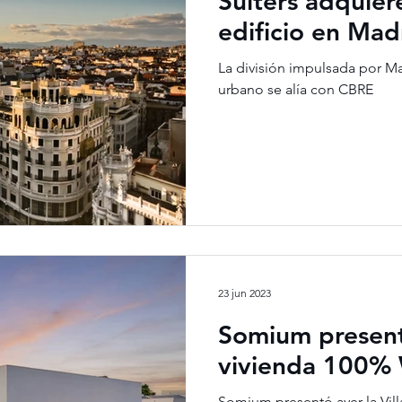
Suiters adquier
edificio en Mad
La división impulsada por Mar
urbano se alía con CBRE
23 jun 2023
Somium present
vivienda 100% 
Somium presentó ayer la Vill