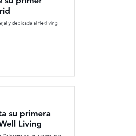
e su primer
rid
jal y dedicada al flexliving
a su primera
Well Living
a Calacatta en un evento que