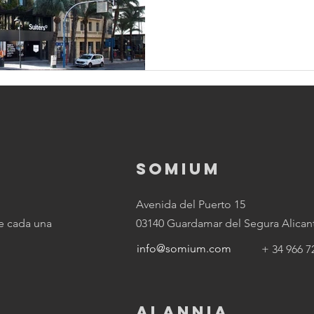
SOMIUM
Avenida del Puerto 15
e cada una
03140 Guardamar del Segura Alicant
info@somium.com
+ 34 966 7
ALANNIA