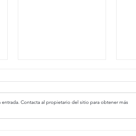
 entrada. Contacta al propietario del sitio para obtener más
Suiters adquiere su primer
Somi
edificio en Madrid
vivi