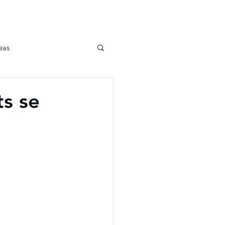
eas
ts se