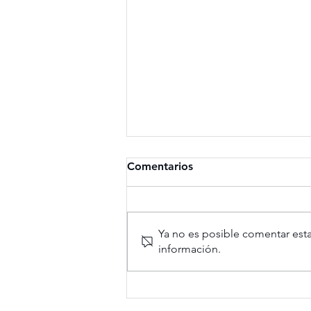
Comentarios
Ya no es posible comentar esta
información.
EL Well Living de Somium
triunfa en los International
Property Awards 2024