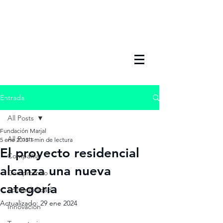
Entrada
All Posts
Fundación Marjal
All Posts
5 ene 2013
1 min de lectura
El proyecto residencial
Compañia
alcanza una nueva
Compromiso
categoría
Sostenibilidad
Actualizado:
29 ene 2024
Innovación