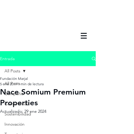
Entrada
All Posts
Fundación Marjal
All Posts
5 ene 2017
1 min de lectura
Nace Somium Premium
Compañia
Properties
Compromiso
Actualizado:
29 ene 2024
Sostenibilidad
Innovación