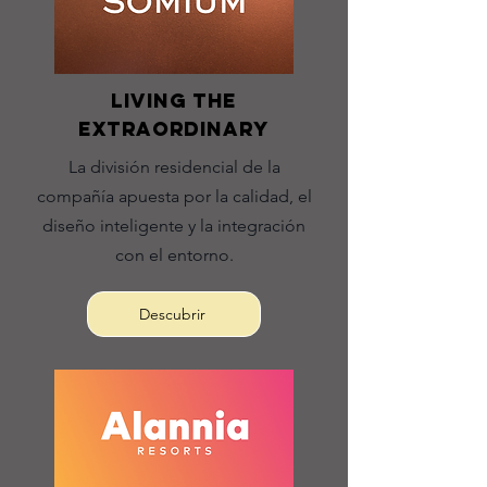
Living the
extraordinarY
La división residencial de la
compañía apuesta por la calidad, el
diseño inteligente y la integración
con el entorno.
Descubrir