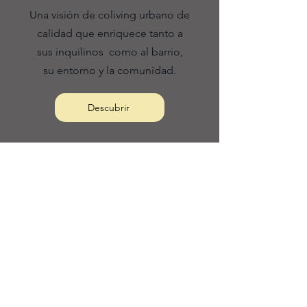
Una visión de coliving urbano de
calidad que enriquece tanto a
sus
inquilinos
como al barrio,
su
entorno y la comunidad.
Descubrir