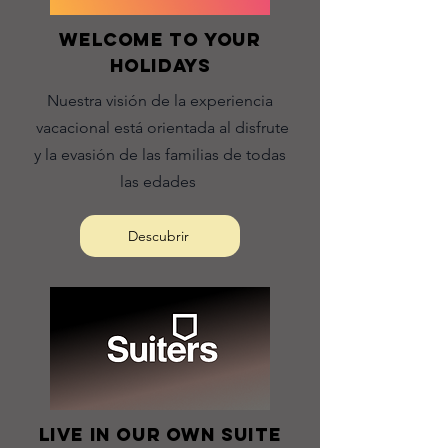
Welcome to your
holidays
Nuestra visión de la experiencia
vacacional está orientada al disfrute
y la evasión de las familias de todas
las edades
Descubrir
live in our own suite