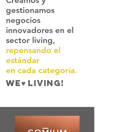
Creamos y
gestionamos
negocios
innov
adores en el
sector
livin
g,
repensando el
estándar
en cada categoría.
we♥️ Living!